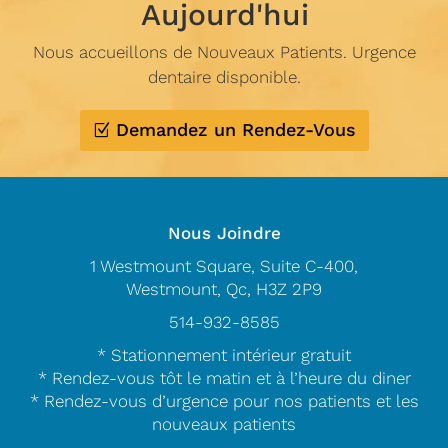
Aujourd'hui
Nous accueillons de Nouveaux Patients. Urgence
dentaire disponible.
Demandez un Rendez-Vous
Nous Joindre
1 Westmount Square, Suite C-400,
Westmount, Qc, H3Z 2P9
514-932-8585
* Stationnement intérieur gratuit
* Rendez-vous tôt le matin et à l’heure du diner
* Rendez-vous d’urgence pour nos patients et les
nouveaux patients